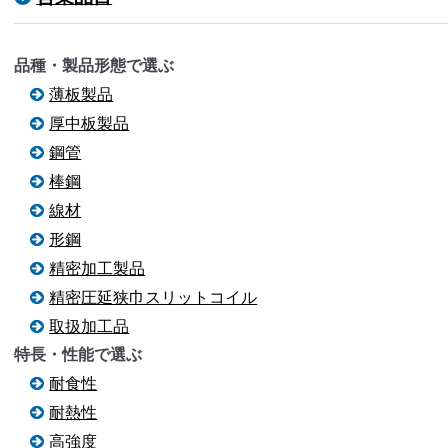
品種・製品形態で選ぶ
薄板製品
厚中板製品
鋼管
棒鋼
線材
形鋼
精密加工製品
精密圧延狭巾スリットコイル
取扱加工品
特長・性能で選ぶ
耐食性
耐熱性
高強度