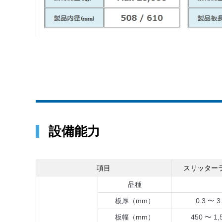
設備能力
項目
スリッター
品種
板厚（mm）
0.3 〜 3
板幅（mm）
450 〜 1,