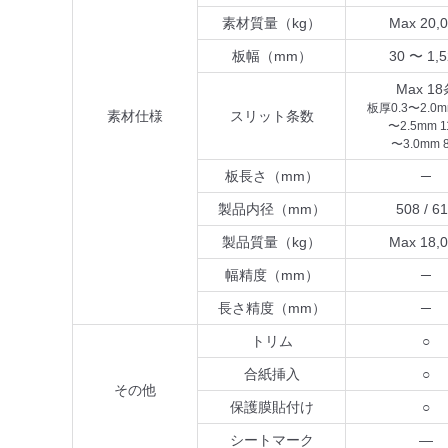
素材質量（kg）
Max 20,
板幅（mm）
30 〜 1,
Max 18
板厚0.3〜2.0m
素材仕様
スリット条数
〜2.5mm 
〜3.0mm 
板長さ（mm）
─
製品内径（mm）
508 / 6
製品質量（kg）
Max 18,
幅精度（mm）
─
長さ精度（mm）
─
トリム
○
合紙挿入
○
その他
保護膜貼付け
○
シートマーク
―