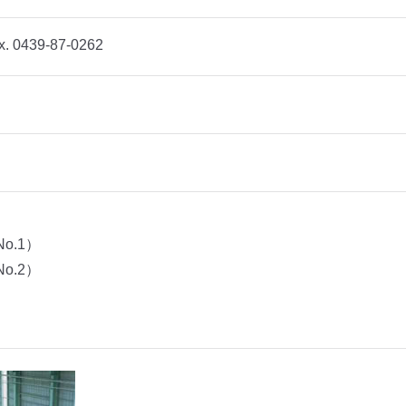
 0439-87-0262
o.1）
o.2）
）