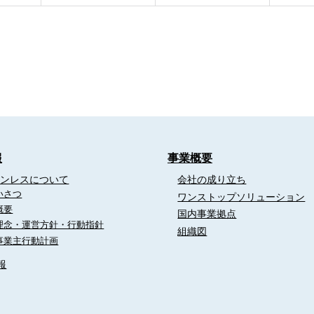
報
事業概要
テンレスについて
会社の成り立ち
いさつ
ワンストップソリューション
概要
国内事業拠点
理念・運営方針・行動指針
組織図
事業主行動計画
報