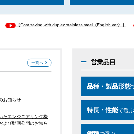
【Cost saving with duplex stainless steel《English ver》】
営業品目
一覧へ
品種・製品形態
のお知らせ
特長・性能
で選
いたエンジニアリング機
および動画公開のお知ら
鋼種
で選ぶ