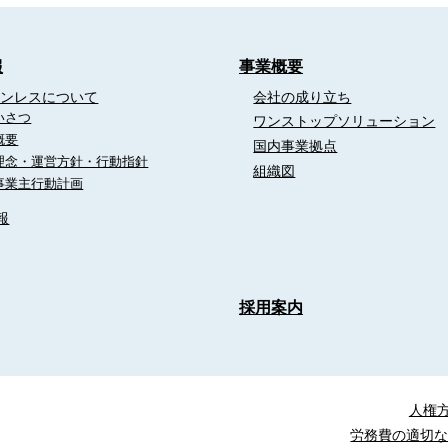
報
事業概要
テンレスについて
会社の成り立ち
いさつ
ワンストップソリューション
概要
国内事業拠点
理念・運営方針・行動指針
組織図
事業主行動計画
報
採用案内
人権
労務費の適切